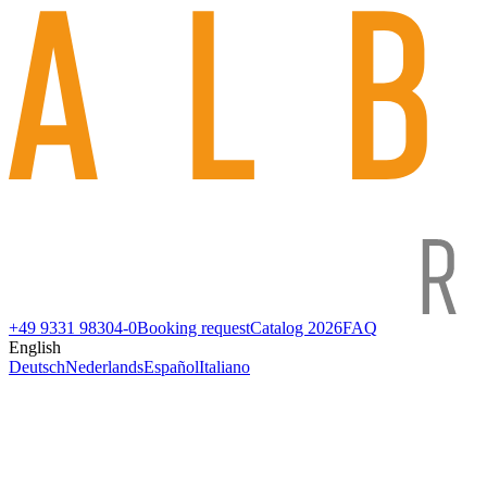
+49 9331 98304-0
Booking request
Catalog 2026
FAQ
English
Deutsch
Nederlands
Español
Italiano