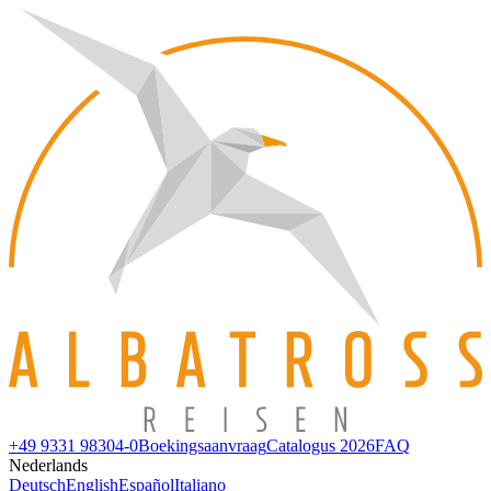
+49 9331 98304-0
Boekingsaanvraag
Catalogus 2026
FAQ
Nederlands
Deutsch
English
Español
Italiano