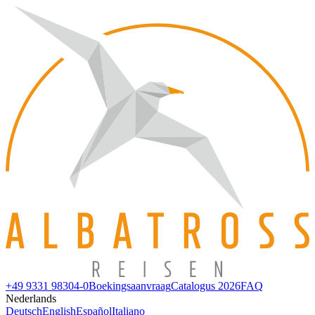
+49 9331 98304-0
Boekingsaanvraag
Catalogus 2026
FAQ
Nederlands
Deutsch
English
Español
Italiano