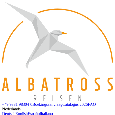
+49 9331 98304-0
Boekingsaanvraag
Catalogus 2026
FAQ
Nederlands
Deutsch
English
Español
Italiano