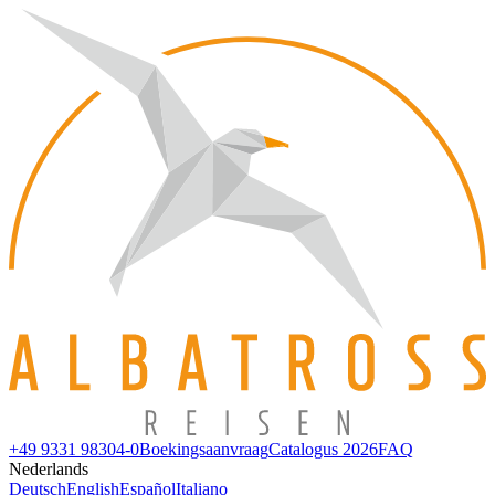
+49 9331 98304-0
Boekingsaanvraag
Catalogus 2026
FAQ
Nederlands
Deutsch
English
Español
Italiano