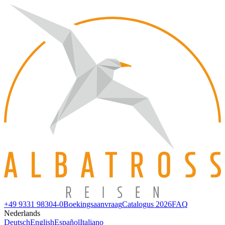
+49 9331 98304-0
Boekingsaanvraag
Catalogus 2026
FAQ
Nederlands
Deutsch
English
Español
Italiano