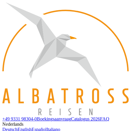
+49 9331 98304-0
Boekingsaanvraag
Catalogus 2026
FAQ
Nederlands
Deutsch
English
Español
Italiano