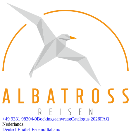
+49 9331 98304-0
Boekingsaanvraag
Catalogus 2026
FAQ
Nederlands
Deutsch
English
Español
Italiano