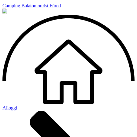
Camping Balatontourist Füred
Alloggi